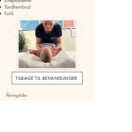
Øreproblemer
Tandfrembrud
Kolik
TILBAGE TIL BEHANDLINGER
Åbningstider:
08-18
Mandag
08-15
Tirsdag
10-20
Onsdag
08-15
Torsdag
07-17
Fredag
Lukket